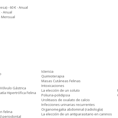
a) - 60 € - Anual
 - Anual
 - Mensual
Ictericia
o
Quimioterapia
Masas Cutáneas Felinas
Intoxicaciones
 Vólvulo Gástrica
La elección de un soluto
tía Hipertrófica Felina
Poliuria-polidipsia
Urolitiasis de oxalato de calcio
Infecciones urinarias recurrentes
Organomegalia abdominal (radiología)
n felina
La elección de un antiparasitario en caninos
 periodontal