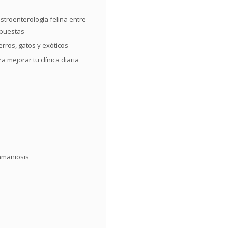
stroenterología felina entre
spuestas
erros, gatos y exóticos
a mejorar tu clínica diaria
shmaniosis