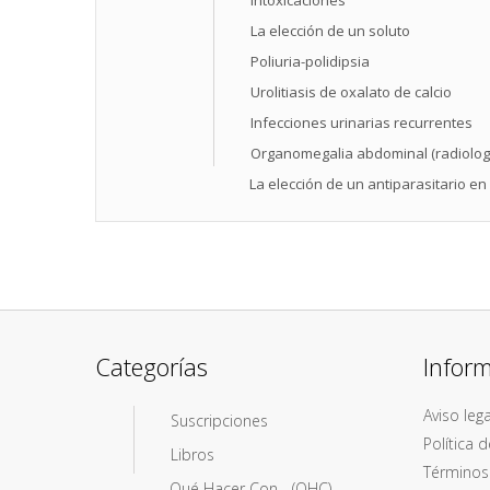
Intoxicaciones
La elección de un soluto
Poliuria-polidipsia
Urolitiasis de oxalato de calcio
Infecciones urinarias recurrentes
Organomegalia abdominal (radiolog
La elección de un antiparasitario en
Categorías
Infor
Aviso lega
Suscripciones
Política 
Libros
Términos
Qué Hacer Con... (QHC)