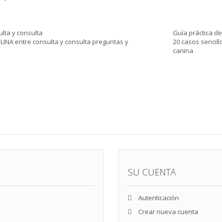
lta y consulta
Guía práctica de
NA entre consulta y consulta preguntas y
20 casos sencillo
canina
SU CUENTA
Autenticación
Crear nueva cuenta