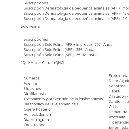
Suscripciones
Suscripción Dermatología de pequeños animales (APP+ Impres
Suscripción Dermatología de pequeños animales (APP) - 45 €
Suscripción Dermatología de pequeños animales (APP) - 6 €
Solo Felina
Suscripciones
Suscripción Solo Felina (APP + Impresa) - 70€ - Anual
Suscripción Solo Felina (APP) - 55€ - Anual
Suscripción Solo Felina (APP) - 6€ - Mensual
"Qué Hacer Con..." (QHC)
Proteinuria
Números
Dolor Agud
Anemia
Seborrea
Efusiones
Fiebre
Dirofilariosis
Dilatación -
Tratamiento y prevención de la leishmaniosis
Cardiomiopa
Diagnóstico de la leishmaniosis
Otitis
Cojera Posterior
Hematuria
Hemoabdomen
Azotemia
Diarrea aguda
Hipertensió
Convulsiones
Enfermedad