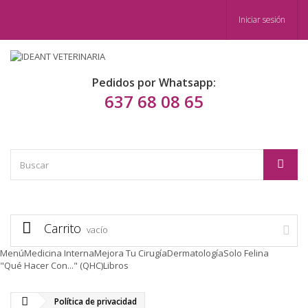
Iniciar sesión
Pedidos por Whatsapp:
637 68 08 65
Carrito
vacío
Menú
Medicina Interna
Mejora Tu Cirugía
Dermatología
Solo Felina
"Qué Hacer Con..." (QHC)
Libros
Política de privacidad