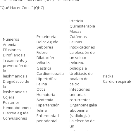
"Qué Hacer Con..." (QHC)
Ictericia
Quimioterapia
Masas
Proteinuria
Cutáneas
Números
Dolor Agudo
Felinas
Anemia
Seborrea
Intoxicaciones
Efusiones
Fiebre
La elección de
Dirofilariosis
Dilatación -
un soluto
Tratamiento y
Vólvulo
Poliuria-
prevención de
Gástrica
polidipsia
la
Cardiomiopatía
Urolitiasis de
leishmaniosis
Packs
Hipertrófica
oxalato de
Diagnóstico de
Cardiorrespirat
Felina
calcio
la
Otitis
Infecciones
leishmaniosis
Hematuria
urinarias
Cojera
Azotemia
recurrentes
Posterior
Hipertensión
Organomegalia
Hemoabdomen
felina
abdominal
Diarrea aguda
Enfermedad
(radiología)
Convulsiones
periodontal
La elección de
un