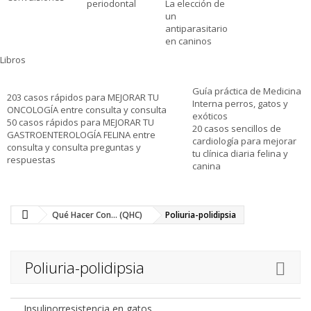
periodontal
La elección de
un
antiparasitario
en caninos
Libros
Guía práctica de Medicina
203 casos rápidos para MEJORAR TU
Interna perros, gatos y
ONCOLOGÍA entre consulta y consulta
exóticos
50 casos rápidos para MEJORAR TU
20 casos sencillos de
GASTROENTEROLOGÍA FELINA entre
cardiología para mejorar
consulta y consulta preguntas y
tu clínica diaria felina y
respuestas
canina
Qué Hacer Con... (QHC)
Poliuria-polidipsia
Poliuria-polidipsia
Insulinorresistencia en gatos