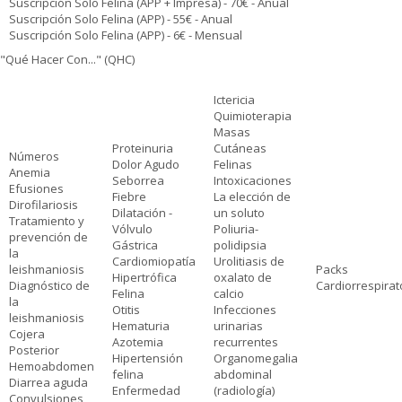
Suscripción Solo Felina (APP + Impresa) - 70€ - Anual
Suscripción Solo Felina (APP) - 55€ - Anual
Suscripción Solo Felina (APP) - 6€ - Mensual
"Qué Hacer Con..." (QHC)
Ictericia
Quimioterapia
Masas
Proteinuria
Cutáneas
Números
Dolor Agudo
Felinas
Anemia
Seborrea
Intoxicaciones
Efusiones
Fiebre
La elección de
Dirofilariosis
Dilatación -
un soluto
Tratamiento y
Vólvulo
Poliuria-
prevención de
Gástrica
polidipsia
la
Cardiomiopatía
Urolitiasis de
leishmaniosis
Packs
Hipertrófica
oxalato de
Diagnóstico de
Cardiorrespirat
Felina
calcio
la
Otitis
Infecciones
leishmaniosis
Hematuria
urinarias
Cojera
Azotemia
recurrentes
Posterior
Hipertensión
Organomegalia
Hemoabdomen
felina
abdominal
Diarrea aguda
Enfermedad
(radiología)
Convulsiones