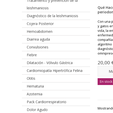
Tratamiento y prevención de la
Qué Hac
leishmaniosis
periodon
Diagnóstico de la leishmaniosis
Con una p
Cojera Posterior
y gatos en
vida, la 
Hemoabdomen
enfermed
Diarrea aguda
compañía.
algoritmo
Convulsiones
diagnósti
omniprese
Fiebre
20,00 
Dilatación - Vólvulo Gástrica
Cardiomiopatía Hipertrófica Felina
M
Otitis
En stock
Hematuria
Azotemia
Pack Cardiorrespiratorio
Mostrando 
Dolor Agudo