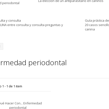
La elección de un antiparasitario en caninos
 periodontal
lta y consulta
Guía práctica de
NA entre consulta y consulta preguntas y
20 casos sencillo
canina
l
ermedad periodontal
1 - 1 de 1 item