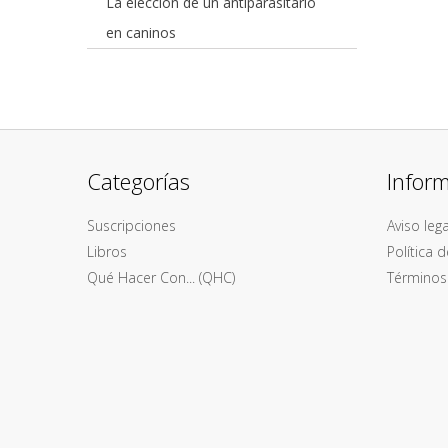
La elección de un antiparasitario
en caninos
Categorías
Infor
Suscripciones
Aviso lega
Libros
Política 
Qué Hacer Con... (QHC)
Términos