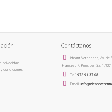
mación
Contáctanos
l
Ideant Veterinaria, Av. de 
de privacidad
Francesc 7, Principal, 3a. 1700
 y condiciones
Telf:
972 91 37 08
Email:
info@ideantveterin