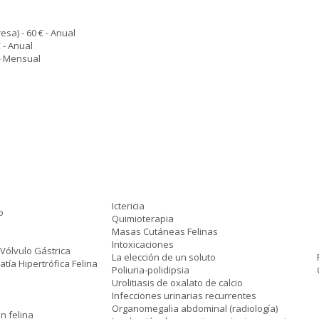
a) - 60 € - Anual
 - Anual
 - Mensual
Ictericia
o
Quimioterapia
Masas Cutáneas Felinas
Intoxicaciones
 Vólvulo Gástrica
La elección de un soluto
tía Hipertrófica Felina
Poliuria-polidipsia
Urolitiasis de oxalato de calcio
Infecciones urinarias recurrentes
Organomegalia abdominal (radiología)
n felina