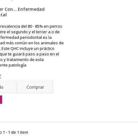
er Con... Enfermedad
tal
revalencia del 80 - 85% en perros
tre el segundo y el tercer a o de
enfermedad periodontal es la
ad más común en los animales de
 Este QHC incluye un práctico
 que te guiará paso a paso en el
co y tratamiento de esta
nte patología.
€
ás
Comprar
1 - 1 de 1 item