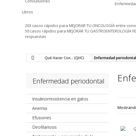
Convulsiones
Enfermedad
Libros
203 casos rápidos para MEJORAR TU ONCOLOGÍA entre consu
50 casos rápidos para MEJORAR TU GASTROENTEROLOGÍA FELI
respuestas
Qué Hacer Con... (QHC)
Enfermedad periodonta
Enf
Enfermedad periodontal
Insulinorresistencia en gatos
Mostrando 
Anemia
Efusiones
Dirofilariosis