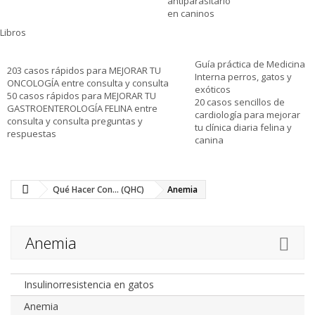
antiparasitario
en caninos
Libros
Guía práctica de Medicina
203 casos rápidos para MEJORAR TU
Interna perros, gatos y
ONCOLOGÍA entre consulta y consulta
exóticos
50 casos rápidos para MEJORAR TU
20 casos sencillos de
GASTROENTEROLOGÍA FELINA entre
cardiología para mejorar
consulta y consulta preguntas y
tu clínica diaria felina y
respuestas
canina
Qué Hacer Con... (QHC)
Anemia
Anemia
Insulinorresistencia en gatos
Anemia