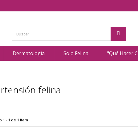
Dermatología
Solo Felina
"Qué Hacer Co
rtensión felina
1 - 1 de 1 item