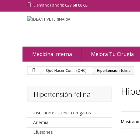
Llámanos ahora:
637 68 08 65
Medicina Interna
Mejora Tu Cirugía
Qué Hacer Con... (QHC)
Hipertensión felina
Hipe
Hipertensión felina
Insulinorresistencia en gatos
Mostrando 
Anemia
Efusiones