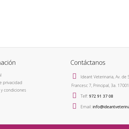
mación
Contáctanos
l
Ideant Veterinaria, Av. de 
de privacidad
Francesc 7, Principal, 3a. 1700
 y condiciones
Telf:
972 91 37 08
Email:
info@ideantveterin