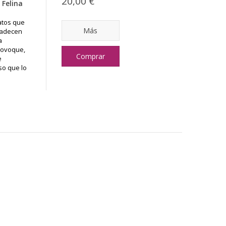
20,00 €
 Felina
atos que
Más
padecen
a
rovoque,
Comprar
e
so que lo