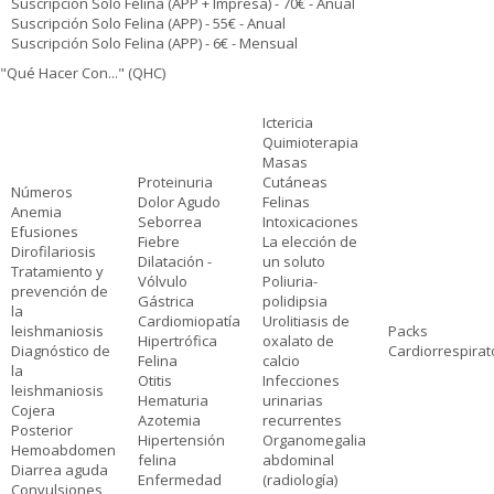
Suscripción Solo Felina (APP + Impresa) - 70€ - Anual
Suscripción Solo Felina (APP) - 55€ - Anual
Suscripción Solo Felina (APP) - 6€ - Mensual
"Qué Hacer Con..." (QHC)
Ictericia
Quimioterapia
Masas
Proteinuria
Cutáneas
Números
Dolor Agudo
Felinas
Anemia
Seborrea
Intoxicaciones
Efusiones
Fiebre
La elección de
Dirofilariosis
Dilatación -
un soluto
Tratamiento y
Vólvulo
Poliuria-
prevención de
Gástrica
polidipsia
la
Cardiomiopatía
Urolitiasis de
leishmaniosis
Packs
Hipertrófica
oxalato de
Diagnóstico de
Cardiorrespirat
Felina
calcio
la
Otitis
Infecciones
leishmaniosis
Hematuria
urinarias
Cojera
Azotemia
recurrentes
Posterior
Hipertensión
Organomegalia
Hemoabdomen
felina
abdominal
Diarrea aguda
Enfermedad
(radiología)
Convulsiones