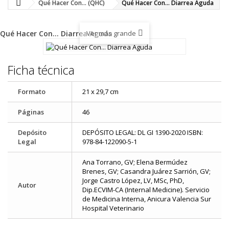
Qué Hacer Con... (QHC)
Qué Hacer Con... Diarrea Aguda
Ver más grande
Qué Hacer Con... Diarrea Aguda
Ficha técnica
Formato
21 x 29,7 cm
Páginas
46
Depósito
DEPÓSITO LEGAL: DL GI 1390-2020 ISBN:
Legal
978-84-122090-5-1
Ana Torrano, GV; Elena Bermúdez
Brenes, GV; Casandra Juárez Sarrión, GV;
Jorge Castro López, LV, MSc, PhD,
Autor
Dip.ECVIM-CA (Internal Medicine). Servicio
de Medicina Interna, Anicura Valencia Sur
Hospital Veterinario