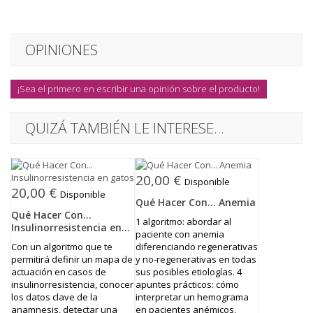
OPINIONES
¡Sea el primero en escribir una opinión sobre el producto!
QUIZÁ TAMBIÉN LE INTERESE...
20,00 €
Disponible
20,00 €
Disponible
Qué Hacer Con... Anemia
Qué Hacer Con...
1 algoritmo: abordar al
Insulinorresistencia en...
paciente con anemia
Con un algoritmo que te
diferenciando regenerativas
permitirá definir un mapa de
y no-regenerativas en todas
actuación en casos de
sus posibles etiologías. 4
insulinorresistencia, conocer
apuntes prácticos: cómo
los datos clave de la
interpretar un hemograma
anamnesis, detectar una
en pacientes anémicos,