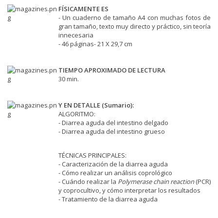
FÍSICAMENTE ES
- Un cuaderno de tamaño A4 con muchas fotos de
gran tamaño, texto muy directo y práctico, sin teoría
innecesaria
- 46 páginas- 21 X 29,7 cm
TIEMPO APROXIMADO DE LECTURA
30 min.
Y EN DETALLE (
Sumario
):
ALGORITMO:
-
Diarrea aguda del intestino delgado
-
Diarrea aguda del intestino grueso
TÉCNICAS PRINCIPALES:
-
Caracterización de la diarrea aguda
- Cómo realizar un análisis coprológico
- Cuándo realizar la
Polymerase chain reaction
(PCR)
y coprocultivo, y cómo interpretar los resultados
- Tratamiento de la diarrea aguda