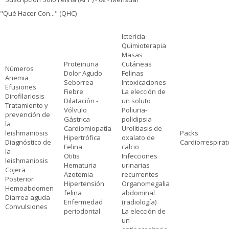
"Qué Hacer Con..." (QHC)
Ictericia
Quimioterapia
Masas
Proteinuria
Cutáneas
Números
Dolor Agudo
Felinas
Anemia
Seborrea
Intoxicaciones
Efusiones
Fiebre
La elección de
Dirofilariosis
Dilatación -
un soluto
Tratamiento y
Vólvulo
Poliuria-
prevención de
Gástrica
polidipsia
la
Cardiomiopatía
Urolitiasis de
leishmaniosis
Packs
Hipertrófica
oxalato de
Diagnóstico de
Cardiorrespirat
Felina
calcio
la
Otitis
Infecciones
leishmaniosis
Hematuria
urinarias
Cojera
Azotemia
recurrentes
Posterior
Hipertensión
Organomegalia
Hemoabdomen
felina
abdominal
Diarrea aguda
Enfermedad
(radiología)
Convulsiones
periodontal
La elección de
un