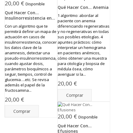
20,00 €
Disponible
Qué Hacer Con... Anemia
Qué Hacer Con...
1 algoritmo: abordar al
Insulinorresistencia en...
paciente con anemia
Con un algoritmo que te
diferenciando regenerativas
permitirá definir un mapa de
y no-regenerativas en todas
actuación en casos de
sus posibles etiologías. 4
insulinorresistencia, conocer
apuntes prácticos: cómo
los datos clave de la
interpretar un hemograma
anamnesis, detectar una
en pacientes anémicos,
pseudo-insulinorresistencia,
cómo obtener una muestra
cuando ajustar dosis,
para citología y biopsia de
parámetros bioquímicos a
médula ósea, cómo
seguir, tiempos, control de
averiguar si la...
glucemia….etc. Se revisa
20,00 €
además el papel de la
fructosamina...
Comprar
20,00 €
Comprar
20,00 €
Disponible
Qué Hacer Con...
Efusiones