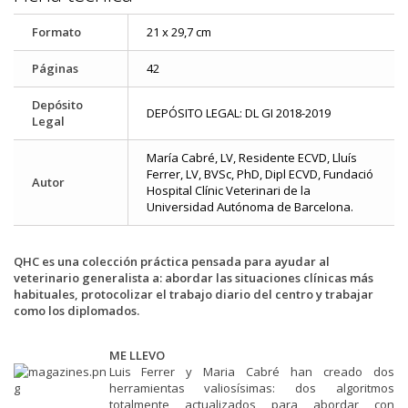
Formato
21 x 29,7 cm
Páginas
42
Depósito
DEPÓSITO LEGAL: DL GI 2018-2019
Legal
María Cabré, LV, Residente ECVD, Lluís
Ferrer, LV, BVSc, PhD, Dipl ECVD, Fundació
Autor
Hospital Clínic Veterinari de la
Universidad Autónoma de Barcelona.
QHC es una colección práctica pensada para ayudar al
veterinario generalista a: abordar las situaciones clínicas más
habituales, protocolizar el trabajo diario del centro y trabajar
como los diplomados.
ME LLEVO
Luis Ferrer y Maria Cabré han creado dos
herramientas valiosísimas: dos algoritmos
totalmente actualizados para abordar con