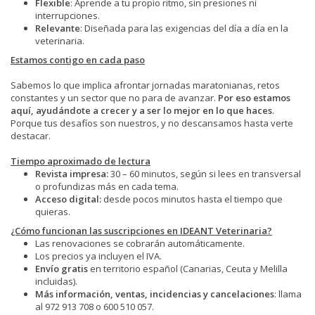
Flexible
: Aprende a tu propio ritmo, sin presiones ni
interrupciones.
Relevante
: Diseñada para las exigencias del día a día en la
veterinaria.
Estamos contigo en cada paso
Sabemos lo que implica afrontar jornadas maratonianas, retos
constantes y un sector que no para de avanzar.
Por eso estamos
aquí, ayudándote a crecer y a ser lo mejor en lo que haces
.
Porque tus desafíos son nuestros, y no descansamos hasta verte
destacar.
Tiempo aproximado de lectura
Revista impresa:
30 – 60 minutos, según si lees en transversal
o profundizas más en cada tema.
Acceso digital:
desde pocos minutos hasta el tiempo que
quieras.
¿Cómo funcionan las suscripciones en IDEANT Veterinaria?
Las renovaciones se cobrarán automáticamente.
Los precios ya incluyen el IVA.
Envío gratis
en territorio español (Canarias, Ceuta y Melilla
incluidas).
Más información, ventas, incidencias y cancelaciones
: llama
al 972 913 708 o 600 510 057.