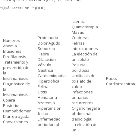
"Qué Hacer Con..." (QHC)
Ictericia
Quimioterapia
Masas
Proteinuria
Cutáneas
Números
Dolor Agudo
Felinas
Anemia
Seborrea
Intoxicaciones
Efusiones
Fiebre
La elección de
Dirofilariosis
Dilatación -
un soluto
Tratamiento y
Vólvulo
Poliuria-
prevención de
Gástrica
polidipsia
la
Cardiomiopatía
Urolitiasis de
leishmaniosis
Packs
Hipertrófica
oxalato de
Diagnóstico de
Cardiorrespirat
Felina
calcio
la
Otitis
Infecciones
leishmaniosis
Hematuria
urinarias
Cojera
Azotemia
recurrentes
Posterior
Hipertensión
Organomegalia
Hemoabdomen
felina
abdominal
Diarrea aguda
Enfermedad
(radiología)
Convulsiones
periodontal
La elección de
un