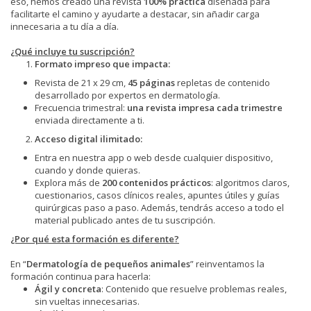
eso, hemos creado una revista
100% práctica
diseñada para
facilitarte el camino y ayudarte a destacar, sin añadir carga
innecesaria a tu día a día.
¿Qué incluye tu suscripción?
Formato impreso que impacta:
Revista de 21 x 29 cm,
45 páginas
repletas de contenido
desarrollado por expertos en dermatología.
Frecuencia trimestral:
una revista impresa cada trimestre
enviada directamente a ti.
Acceso digital ilimitado:
Entra en nuestra app o web desde cualquier dispositivo,
cuando y donde quieras.
Explora más de
200 contenidos prácticos
: algoritmos claros,
cuestionarios, casos clínicos reales, apuntes útiles y guías
quirúrgicas paso a paso. Además, tendrás acceso a todo el
material publicado antes de tu suscripción.
¿Por qué esta formación es diferente?
En “
Dermatología de pequeños animales
” reinventamos la
formación continua para hacerla:
Ágil y concreta
: Contenido que resuelve problemas reales,
sin vueltas innecesarias.